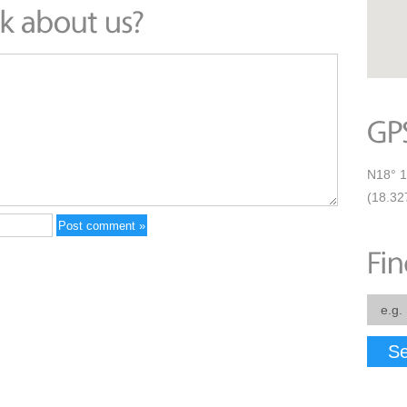
N18° 1
(18.32
Se