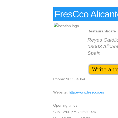
FresCco Alicant
Restaurant/cafe
Reyes Católi
03003 Alican
Spain
Phone: 965984064
Website:
http://www.frescco.es
Opening times:
Sun 12:00 pm - 12:30 am