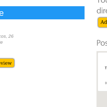
e
cos, 26
te
T
D