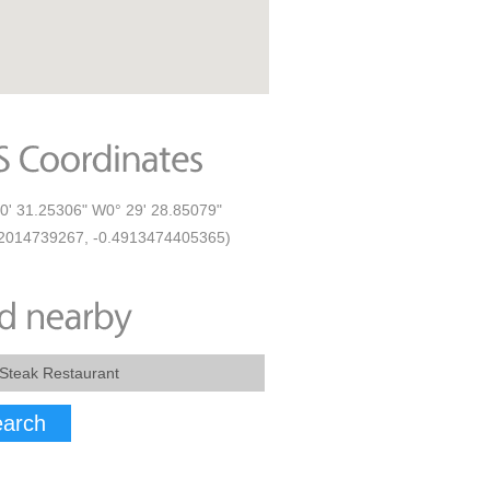
0' 31.25306" W0° 29' 28.85079"
2014739267, -0.4913474405365)
arch