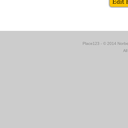
Place123 - © 2014 Norber
Al