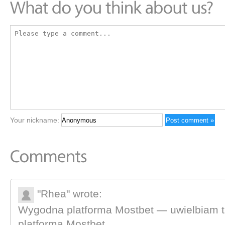
Your nickname:
"Rhea" wrote:
Wygodna platforma Mostbet — uwielbiam t
platforma Mostbet