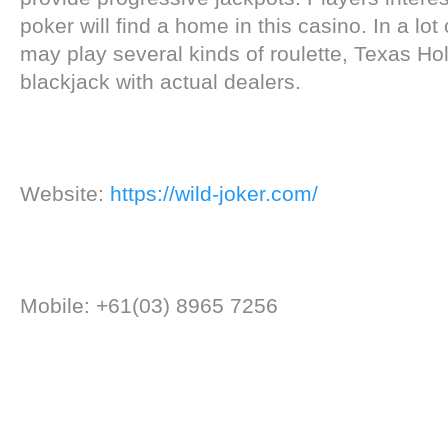
poker will find a home in this casino. In a lot
may play several kinds of roulette, Texas Hol
blackjack with actual dealers.
Website:
https://wild-joker.com/
Mobile: +61(03) 8965 7256