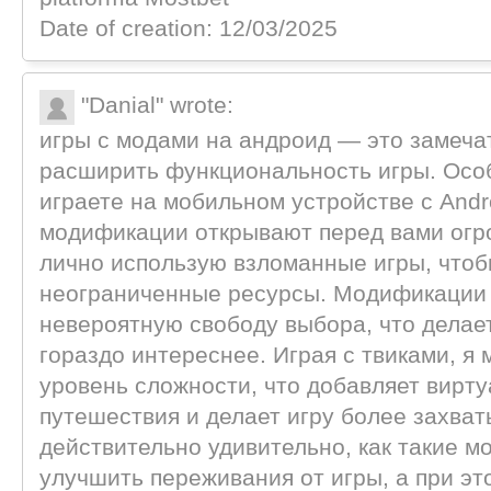
Date of creation: 12/03/2025
"Danial" wrote:
игры с модами на андроид — это замеча
расширить функциональность игры. Осо
играете на мобильном устройстве с Andr
модификации открывают перед вами огр
лично использую взломанные игры, чтоб
неограниченные ресурсы. Модификации 
невероятную свободу выбора, что делае
гораздо интереснее. Играя с твиками, я 
уровень сложности, что добавляет вирт
путешествия и делает игру более захва
действительно удивительно, как такие м
улучшить переживания от игры, а при эт