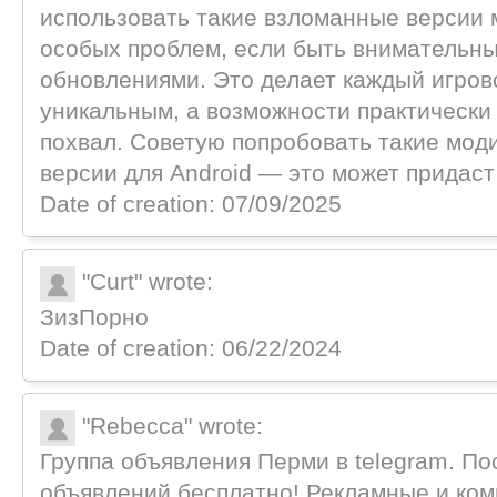
использовать такие взломанные версии 
особых проблем, если быть внимательны
обновлениями. Это делает каждый игров
уникальным, а возможности практически
похвал. Советую попробовать такие мо
версии для Android — это может придас
Date of creation: 07/09/2025
"Curt" wrote:
ЗизПорно
Date of creation: 06/22/2024
"Rebecca" wrote:
Группа объявления Перми в telegram. По
объявлений бесплатно! Рекламные и ко