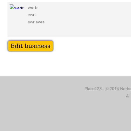
wertr
ewrt
ewr ewre
Place123 - © 2014 Norber
Al