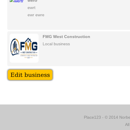
wertr
ewrt
ewr ewre
FMG West Construction
Local business
Place123 - © 2014 Norber
Al